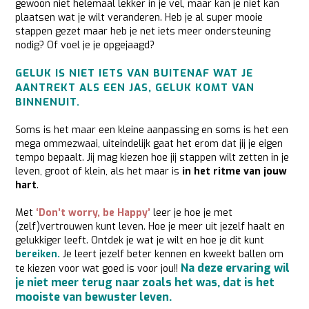
gewoon niet helemaal lekker in je vel, maar kan je niet kan
plaatsen wat je wilt veranderen. Heb je al super mooie
stappen gezet maar heb je net iets meer ondersteuning
nodig? Of voel je je opgejaagd?
GELUK IS NIET IETS VAN BUITENAF WAT JE
AANTREKT ALS EEN JAS, GELUK KOMT VAN
BINNENUIT.
Soms is het maar een kleine aanpassing en soms is het een
mega ommezwaai, uiteindelijk gaat het erom dat jij je eigen
tempo bepaalt. Jij mag kiezen hoe jij stappen wilt zetten in je
leven, groot of klein, als het maar is
in het ritme van jouw
hart
.
Met
‘Don’t worry, be Happy’
leer je hoe je met
(zelf)vertrouwen kunt leven. Hoe je meer uit jezelf haalt en
gelukkiger leeft. Ontdek je wat je wilt en hoe je dit kunt
bereiken.
Je leert jezelf beter kennen en kweekt ballen om
Na deze ervaring wil
te kiezen voor wat goed is voor jou!!
je niet meer terug naar zoals het was, dat is het
mooiste van bewuster leven.