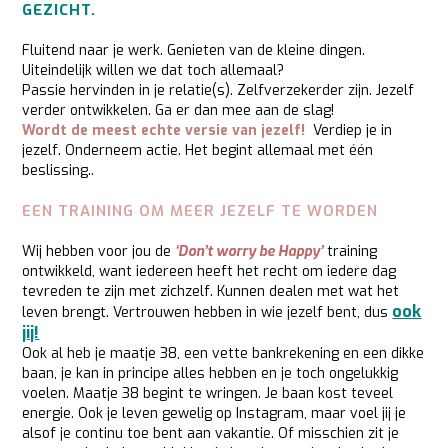
GEZICHT.
Fluitend naar je werk. Genieten van de kleine dingen.
Uiteindelijk willen we dat toch allemaal?
Passie hervinden in je relatie(s). Zelfverzekerder zijn. Jezelf
verder ontwikkelen. Ga er dan mee aan de slag!
Wordt de meest echte versie van jezelf!
Verdiep je in
jezelf. Onderneem actie. Het begint allemaal met één
beslissing..
EEN TRAINING OM MEER JEZELF TE WORDEN
Wij hebben voor jou de
‘Don’t worry be Happy’
training
ontwikkeld, want iedereen heeft het recht om iedere dag
tevreden te zijn met zichzelf. Kunnen dealen met wat het
oo
k
leven brengt. Vertrouwen hebben in wie jezelf bent, dus
jij!
Ook al heb je maatje 38, een vette bankrekening en een dikke
baan, je kan in principe alles hebben en je toch ongelukkig
voelen. Maatje 38 begint te wringen. Je baan kost teveel
energie. Ook je leven gewelig op Instagram, maar voel jij je
alsof je continu toe bent aan vakantie. Of misschien zit je