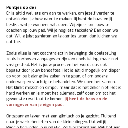
Puntjes op de i
Er is altijd wel iets om aan te werken, om jezelf verder te
ontwikkelen, je bewuster te maken. Jij bent de baas en jij
beslist wat je wanneer wilt doen. Wij zijn er om jouw te
coachen op jouw pad. Wil je nog iets tackelen? Dan doen we
dat. Wil je juist genieten en lekker los laten, dan juichen we
dat toe.
Zoals alles is het coachtraject in beweging, de doelstelling
zoals hierboven aangegeven zijn een doelstelling, maar niet
vastgesteld. Het is jouw proces en het wordt dus ook
bepaalt door jouw behoeftes. Het is altijd mogelijk om dieper
op voor jou belangrijke zaken in te gaan, of om andere
onderwerpen vluchtig te behandelen. We doen het samen.
Het klinkt misschien simpel, maar dat is het zeker niet! Het is
hard werken en je moet het allemaal zelf doen om tot het
gewenste resultaat te komen,
jij bent de baas en de
vormgever van je eigen pad.
Ontspannen leven met een glimlach op je gezicht. Fluitend
naar je werk. Genieten van de kleine dingen. Dat wil jij!
Passie hervinden in je relatie. Zelfverzekerd zijn. Pak het aan.